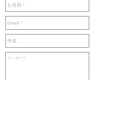
Send
©RAOU TANAKA All Rights Reserved.
画家/田中ラオウ/赤坂isaiアトリエ/raou-tanaka